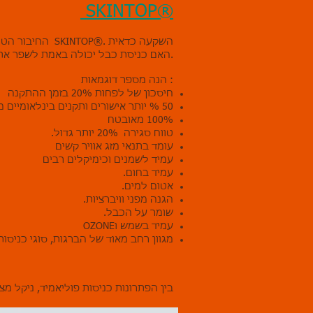
SKINTOP®
.החיבור הטוב ביותר עבור האפליקציה שלך SKINTOP®. השקעה כדאית
האם כניסת כבל יכולה באמת לשפר את ביצועי האפליקציה שלך ? התשובה היא כן ! ישנם מגוון רב של יתרונות בכל רכיב שאנו מציעים.
הנה מספר דוגמאות :
חיסכון של לפחות 20% בזמן ההתקנה
50 % יותר אישורים ותקנים בינלאומיים מרב כניסות הכבל האחרות
100% מאובטח
טווח סגירה 20% יותר גדול.
עומד בתנאי מזג אוויר קשים
עמיד לשמנים וכימיקלים רבים
עמיד בחום.
אטום למים.
הגנה מפני וויברציות.
שומר על הכבל.
עמיד בשמש וOZONE
מגוון רחב מאוד של הברגות, סוגי כניסות כבל 
בין הפתרונות כניסות פוליאמיד, ניקל מצ