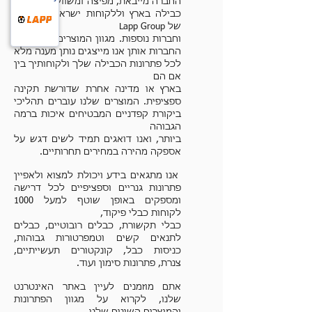
החברה מייבאת, מפיצה ומשווקת פתרונות
כבילה בארץ וללקוחות ישראלים בעולם
של Lapp Group
וחברות נוספות. מגוון המוצרים שלנו ושל
החברות אותן אנו מייצגים נותן מענה מלא
לכל פתרונות הכבילה שלך ולקוחותיך בין
אם הם
בארץ או מדינה אחרת שדורשת תקינה
ספציפית. המוצרים שלנו עוברים תהליכי
ביקורת קפדניים המבטיחים איכות ברמה
הגבוהה
ביותר, ואנו דואגים תמיד לשים דגש על
אספקה מהירה במחירים תחרותיים.
אנו מתגאים בידע ויכולת למצוא ולאפיין
פתרונות גנריים וספציפיים לכל דרישה
ומספקים באופן שוטף למעל 1000
לקוחות כבלי פיקוד,
כבלי תקשורת, כבלים רובוטיים, כבלים
לתנאים קשים וטמפרטורות גבוהות,
כניסות כבל, קונקטורים תעשייתיים,
צנרת, פתרונות סימון ועוד.
אתם מוזמנים לעיין באתר האינטרנט
שלנו, לקרוא על מגוון הפתרונות