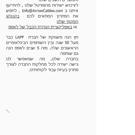
והמוצרים השונים שלנו
לrרכוש ישירות מהפורטל שלנו , להתייעץ
איתנו ב
Info@ArrowCables.com
, לחפש
את הפתרון המתאים לכם
בקטלוג
המקוון שלנו
או
באפליקציית הגדרת הכבל של לאפפ
חץ הנה משווקת של חברת LAPP כבר
מעל 50 שנה ובין השותפים הבינלאומיים
הראשונים שלה. מזה 5 שנים לאפפ הנה
גם שותפה
בחברה שלנו, מה שמאפשר לנו
גישה
ישירה לכל מחלקות החברה לצורך
פתרון בעיות
עבור לקוחותינו.